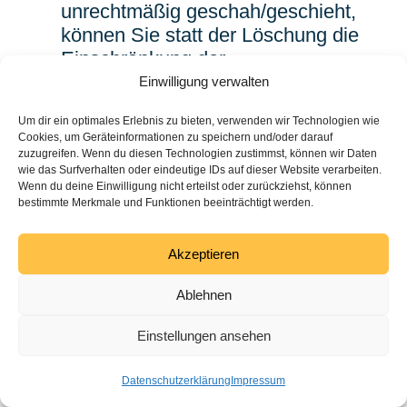
unrechtmäßig geschah/geschieht,
können Sie statt der Löschung die
Einschränkung der
Datenverarbeitung verlangen.
Einwilligung verwalten
Wenn wir Ihre
Um dir ein optimales Erlebnis zu bieten, verwenden wir Technologien wie
personenbezogenen Daten nicht
Cookies, um Geräteinformationen zu speichern und/oder darauf
mehr benötigen, Sie sie jedoch zur
zuzugreifen. Wenn du diesen Technologien zustimmst, können wir Daten
wie das Surfverhalten oder eindeutige IDs auf dieser Website verarbeiten.
Ausübung, Verteidigung oder
Wenn du deine Einwilligung nicht erteilst oder zurückziehst, können
Geltendmachung von
bestimmte Merkmale und Funktionen beeinträchtigt werden.
Rechtsansprüchen benötigen,
Cookies helfen uns bei der Bereitstellung
haben Sie das Recht, statt der
Akzeptieren
unserer Inhalte und Dienste. Durch die
Löschung die Einschränkung der
weitere Nutzung der Webseite stimmen Sie
Verarbeitung Ihrer
Ablehnen
der Verwendung von Cookies zu.
personenbezogenen Daten zu
Einstellungen ansehen
verlangen.
Okay!
Wenn Sie einen Widerspruch nach
Datenschutzerklärung
Impressum
Art. 21 Abs. 1 DSGVO eingelegt